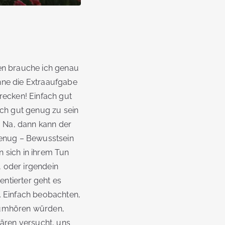
gen brauche ich genau
hne die Extraaufgabe
recken! Einfach gut
ch gut genug zu sein
 Na, dann kann der
 genug – Bewusstsein
 sich in ihrem Tun
 oder irgendein
ntierter geht es
. Einfach beobachten,
s umhören würden,
ären versucht, uns