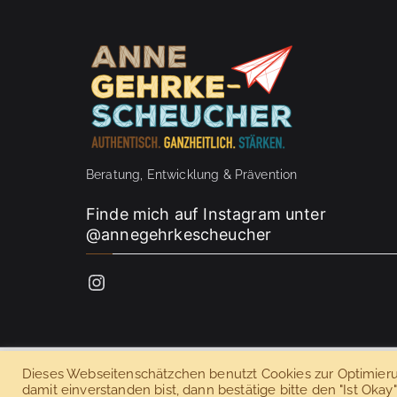
Beratung, Entwicklung & Prävention
Finde mich auf Instagram unter
@annegehrkescheucher
Instagram
Dieses Webseitenschätzchen benutzt Cookies zur Optimieru
Copyright © 2026 Anne Geh
damit einverstanden bist, dann bestätige bitte den "Ist Okay