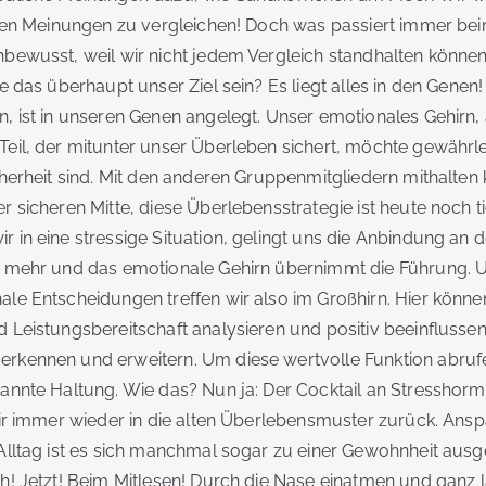
ielen Meinungen zu vergleichen! Doch was passiert immer be
nbewusst, weil wir nicht jedem Vergleich standhalten könn
te das überhaupt unser Ziel sein? Es liegt alles in den Genen
n, ist in unseren Genen angelegt. Unser emotionales Gehirn,
eil, der mitunter unser Überleben sichert, möchte gewährlei
cherheit sind. Mit den anderen Gruppenmitgliedern mithalten 
r sicheren Mitte, diese Überlebensstrategie ist heute noch t
 in eine stressige Situation, gelingt uns die Anbindung an de
t mehr und das emotionale Gehirn übernimmt die Führung. 
ale Entscheidungen treffen wir also im Großhirn. Hier könn
 Leistungsbereitschaft analysieren und positiv beeinflusse
rkennen und erweitern. Um diese wertvolle Funktion abruf
pannte Haltung. Wie das? Nun ja: Der Cocktail an Stresshor
 wir immer wieder in die alten Überlebensmuster zurück. An
Alltag ist es sich manchmal sogar zu einer Gewohnheit ausge
ch! Jetzt! Beim Mitlesen! Durch die Nase einatmen und gan