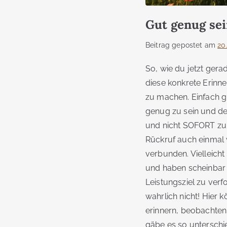
Gut genug sei
Beitrag gepostet am
20.
So, wie du jetzt ger
diese konkrete Erinn
zu machen. Einfach gu
genug zu sein und d
und nicht SOFORT zur
Rückruf auch einmal 
verbunden. Vielleich
und haben scheinbar 
Leistungsziel zu ver
wahrlich nicht! Hier
erinnern, beobachten
gäbe es so untersch