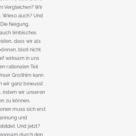
im Vergleichen? Wir
en. Wieso auch? Und
! Die Neigung,
 auch limbisches
sten, dass wir als
können, bloß nicht
ief wirksam in uns
n rationalen Teil
Unser Großhirn kann
en wir ganz bewusst
n, indem wir unseren
en zu können,
monen muss sich erst
spannung und
bildet. Und jetzt?
z langsam durch den