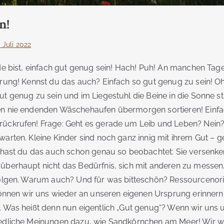
n!
 Juli 2022
ade bist, einfach gut genug sein! Hach! Puh! An manchen Ta
erung! Kennst du das auch? Einfach so gut genug zu sein! O
t genug zu sein und im Liegestuhl die Beine in die Sonne st
en nie endenden Wäschehaufen übermorgen sortieren! Einfa
ückrufen! Frage: Geht es gerade um Leib und Leben? Nein?
warten. Kleine Kinder sind noch ganz innig mit ihrem Gut –
t hast du das auch schon genau so beobachtet: Sie versenken
überhaupt nicht das Bedürfnis, sich mit anderen zu messen,
folgen. Warum auch? Und für was bitteschön? Ressourcenorie
 können wir uns wieder an unseren eigenen Ursprung erinnern
. Was heißt denn nun eigentlich „Gut genug“? Wenn wir un
iedliche Meinungen dazu, wie Sandkörnchen am Meer! Wir w