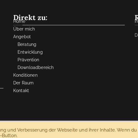
Direkt zu:
Home
I
Über mich
D
Angebot
Beratung
Entwicklung
Prävention
Downloadbereich
Konditionen
Der Raum
Kontakt
ng und Verbesserung der Webseite und ihrer Inhalte. Wenn du
rke-Scheucher
Beratung, Entwicklung & Prävention
. Grafik -und W
"-Button.