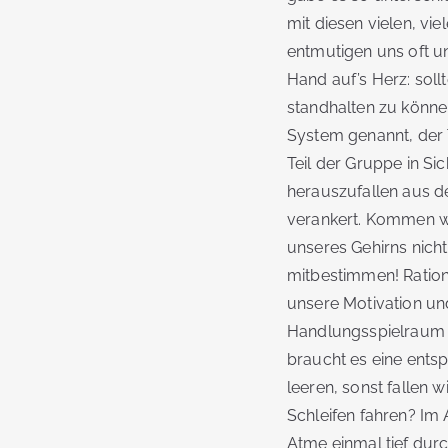
mit diesen vielen, v
entmutigen uns oft u
Hand auf’s Herz: soll
standhalten zu könne
System genannt, der T
Teil der Gruppe in Si
herauszufallen aus de
verankert. Kommen wir
unseres Gehirns nich
mitbestimmen! Ration
unsere Motivation und
Handlungsspielraum e
braucht es eine ents
leeren, sonst fallen
Schleifen fahren? Im 
Atme einmal tief dur