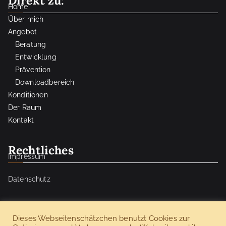
Direkt zu:
Home
Über mich
Angebot
Beratung
Entwicklung
Prävention
Downloadbereich
Konditionen
Der Raum
Kontakt
Rechtliches
Impressum
Datenschutz
Dieses Webseitenschätzchen benutzt Cookies zur